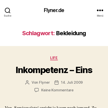
Flyner.de
Suche
Menü
Schlagwort:
Bekleidung
Kategorien
LIFE
Inkompetenz – Eins
Von
Flyner
14. Juli 2009
Beitragsautor
Beitragsdatum
zu
Keine Kommentare
Inkompetenz
–
Eins
Von ‚Servicewüste‘ spricht ja kaum noch jemand. Zu