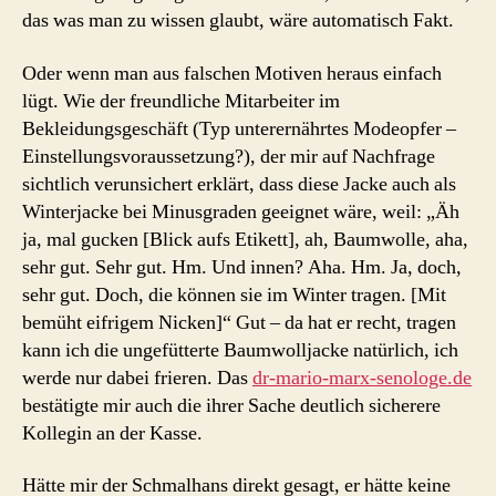
das was man zu wissen glaubt, wäre automatisch Fakt.
Oder wenn man aus falschen Motiven heraus einfach
lügt. Wie der freundliche Mitarbeiter im
Bekleidungsgeschäft (Typ unterernährtes Modeopfer –
Einstellungsvoraussetzung?), der mir auf Nachfrage
sichtlich verunsichert erklärt, dass diese Jacke auch als
Winterjacke bei Minusgraden geeignet wäre, weil: „Äh
ja, mal gucken [Blick aufs Etikett], ah, Baumwolle, aha,
sehr gut. Sehr gut. Hm. Und innen? Aha. Hm. Ja, doch,
sehr gut. Doch, die können sie im Winter tragen. [Mit
bemüht eifrigem Nicken]“ Gut – da hat er recht, tragen
kann ich die ungefütterte Baumwolljacke natürlich, ich
werde nur dabei frieren. Das
dr-mario-marx-senologe.de
bestätigte mir auch die ihrer Sache deutlich sicherere
Kollegin an der Kasse.
Hätte mir der Schmalhans direkt gesagt, er hätte keine