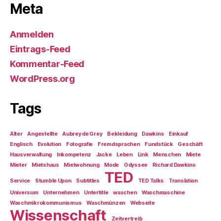
Meta
Anmelden
Eintrags-Feed
Kommentar-Feed
WordPress.org
Tags
Alter
Angestellte
Aubrey de Grey
Bekleidung
Dawkins
Einkauf
Englisch
Evolution
Fotografie
Fremdsprachen
Fundstück
Geschäft
Hausverwaltung
Inkompetenz
Jacke
Leben
Link
Menschen
Miete
Mieter
Mietshaus
Mietwohnung
Mode
Odyssee
Richard Dawkins
TED
Service
Stumble Upon
Subtitles
TED Talks
Translation
Universum
Unternehmen
Untertitle
waschen
Waschmaschine
Waschmikrokommunismus
Waschmünzen
Webseite
Wissenschaft
Zeitvertreib