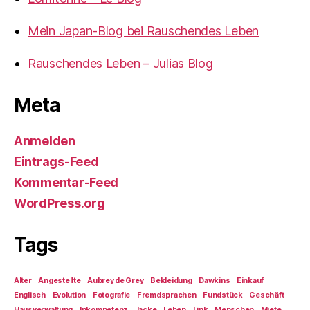
Mein Japan-Blog bei Rauschendes Leben
Rauschendes Leben – Julias Blog
Meta
Anmelden
Eintrags-Feed
Kommentar-Feed
WordPress.org
Tags
Alter
Angestellte
Aubrey de Grey
Bekleidung
Dawkins
Einkauf
Englisch
Evolution
Fotografie
Fremdsprachen
Fundstück
Geschäft
Hausverwaltung
Inkompetenz
Jacke
Leben
Link
Menschen
Miete