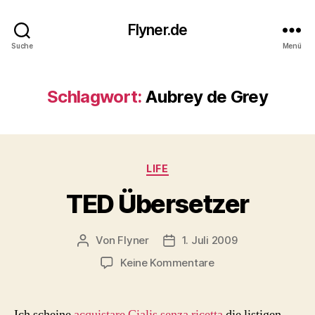
Flyner.de
Suche
Menü
Schlagwort:
Aubrey de Grey
Kategorien
LIFE
TED Übersetzer
Von
Flyner
1. Juli 2009
Beitragsautor
Beitragsdatum
zu
Keine Kommentare
TED
Übersetzer
Ich scheine
acquistare Cialis senza ricetta
die listigen